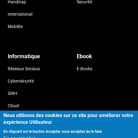
Handicap
Securité
International
Mobilite
Informatique
Ebook
Réseaux Sociaux
E-Books
Cybersécurité
SIRH
Cloud
Nous utilisons des cookies sur ce site pour améliorer votre
expérience Utilisateur
En cliquant sur le bouton Accepter, vous acceptez de le faire.
Copyright © 2017, Storizborn , all
Provide by