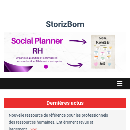
StorizBorn
Dernières actus
Nouvelle ressource de référence pour les professionnels
Great Plac
ft
des ressources humaines. Entièrement revue et
RH reconnu
largement…
Chaperon
voir