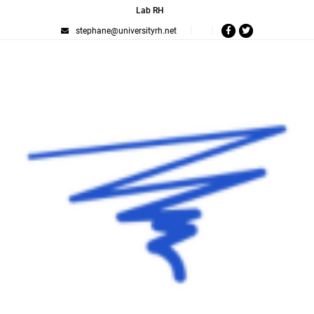
Lab RH
stephane@universityrh.net