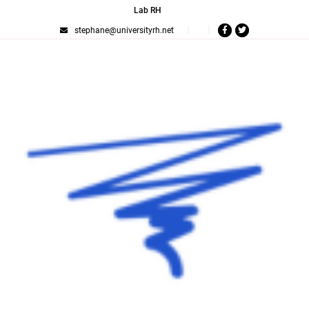
Lab RH
stephane@universityrh.net