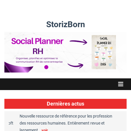
StorizBorn
Dernières actus
Nouvelle ressource de référence pour les professionnels
Great Pla
soft
des ressources humaines. Entièrement revue et
RH recon
largement…
Chaper
voir